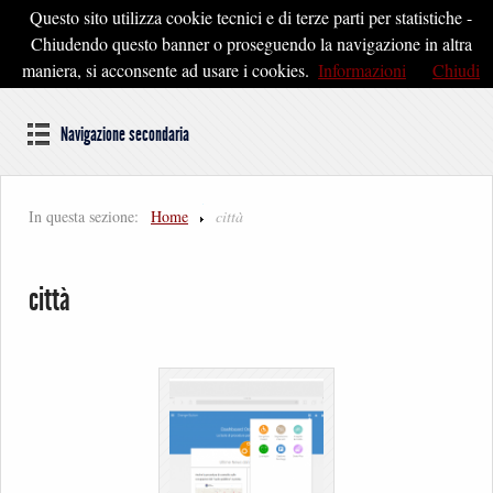
Questo sito utilizza cookie tecnici e di terze parti per statistiche -
Pontedera2020
Chiudendo questo banner o proseguendo la navigazione in altra
maniera, si acconsente ad usare i cookies.
Informazioni
Chiudi
Dal cuore della Toscana un'idea di Futuro
Navigazione secondaria
In questa sezione:
Home
città
città