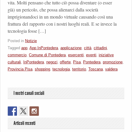
vita. Molti pensano che tutto ciò possa diventare (o esser
già) un pericolo, che possa alienarci dalla società
imprigionandoci in un mondo virtuale causando così una
frattura del rapporto con i nostri luoghi reali. E se invece la
tecnologia fosse […]
Posted in
Notizie
Tagged
app
,
App InPontedera
,
applicazione
,
città
,
cittadini
,
commercio
,
Comune di Pontedera
,
esercenti
,
eventi
,
iniziative
culturali
,
InPontedera
,
negozi
,
offerte
,
Pisa
,
Pontedera
,
promozione
,
Provincia Pisa
,
shopping
,
tecnologia
,
territorio
,
Toscana
,
valdera
I nostri canali sociali
Articoli recenti