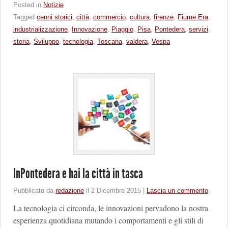
Posted in
Notizie
Tagged
cenni storici
,
città
,
commercio
,
cultura
,
firenze
,
Fiume Era
,
industrializzazione
,
Innovazione
,
Piaggio
,
Pisa
,
Pontedera
,
servizi
,
storia
,
Sviluppo
,
tecnologia
,
Toscana
,
valdera
,
Vespa
InPontedera e hai la città in tasca
Pubblicato da
redazione
il
2 Dicembre 2015
|
Lascia un commento
La tecnologia ci circonda, le innovazioni pervadono la nostra
esperienza quotidiana mutando i comportamenti e gli stili di