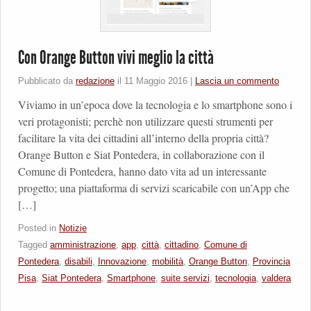
Con Orange Button vivi meglio la città
Pubblicato da
redazione
il
11 Maggio 2016
|
Lascia un commento
Viviamo in un’epoca dove la tecnologia e lo smartphone sono i
veri protagonisti; perchè non utilizzare questi strumenti per
facilitare la vita dei cittadini all’interno della propria città?
Orange Button e Siat Pontedera, in collaborazione con il
Comune di Pontedera, hanno dato vita ad un interessante
progetto; una piattaforma di servizi scaricabile con un’App che
[…]
Posted in
Notizie
Tagged
amministrazione
,
app
,
città
,
cittadino
,
Comune di
Pontedera
,
disabili
,
Innovazione
,
mobilità
,
Orange Button
,
Provincia
Pisa
,
Siat Pontedera
,
Smartphone
,
suite servizi
,
tecnologia
,
valdera