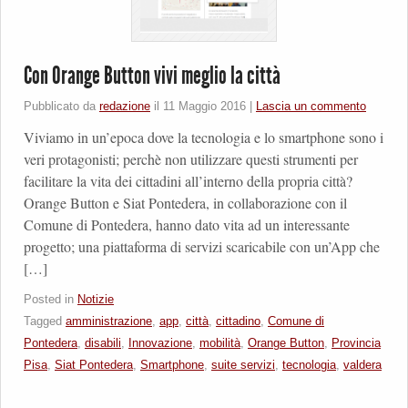
Con Orange Button vivi meglio la città
Pubblicato da
redazione
il
11 Maggio 2016
|
Lascia un commento
Viviamo in un’epoca dove la tecnologia e lo smartphone sono i
veri protagonisti; perchè non utilizzare questi strumenti per
facilitare la vita dei cittadini all’interno della propria città?
Orange Button e Siat Pontedera, in collaborazione con il
Comune di Pontedera, hanno dato vita ad un interessante
progetto; una piattaforma di servizi scaricabile con un’App che
[…]
Posted in
Notizie
Tagged
amministrazione
,
app
,
città
,
cittadino
,
Comune di
Pontedera
,
disabili
,
Innovazione
,
mobilità
,
Orange Button
,
Provincia
Pisa
,
Siat Pontedera
,
Smartphone
,
suite servizi
,
tecnologia
,
valdera