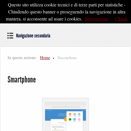
Questo sito utilizza cookie tecnici e di terze parti per statistiche -
Pontedera2020
Chiudendo questo banner o proseguendo la navigazione in altra
maniera, si acconsente ad usare i cookies.
Informazioni
Chiudi
Dal cuore della Toscana un'idea di Futuro
Navigazione secondaria
In questa sezione:
Home
Smartphone
Smartphone