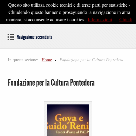
Questo sito utilizza cookie tecnici e di terze parti per statistiche -
Pontedera2020
Chiudendo questo banner o proseguendo la navigazione in altra
maniera, si acconsente ad usare i cookies.
Informazioni
Chiudi
Dal cuore della Toscana un'idea di Futuro
Navigazione secondaria
In questa sezione:
Home
Fondazione per la Cultura Pontedera
Fondazione per la Cultura Pontedera