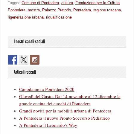
Tagged
Comune di Pontedera
,
cultura
,
Fondazione per la Cultura
Pontedera
,
mostra
,
Palazzo Pretorio
,
Pontedera
,
regione toscana
,
rigenerazione urbana
,
riqualificazione
I nostri canali sociali
Articoli recenti
Capodanno a Pontedera 2020
Giovedì del Gusto. Dal 14 novembre al 12 dicembre la
grande cucina dei cuochi di Pontedera
Grandi novità per la mobilità urbana di Pontedera
A Pontedera il nuovo Pronto Soccorso Pediatrico
A Pontedera il Leonardo’s Way