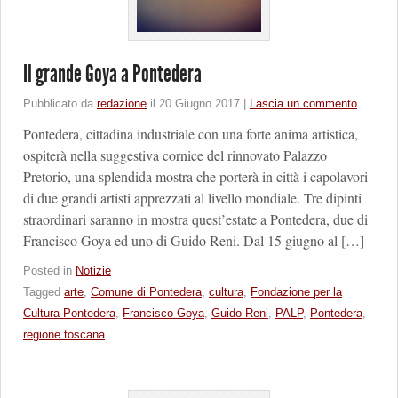
Il grande Goya a Pontedera
Pubblicato da
redazione
il
20 Giugno 2017
|
Lascia un commento
Pontedera, cittadina industriale con una forte anima artistica,
ospiterà nella suggestiva cornice del rinnovato Palazzo
Pretorio, una splendida mostra che porterà in città i capolavori
di due grandi artisti apprezzati al livello mondiale. Tre dipinti
straordinari saranno in mostra quest’estate a Pontedera, due di
Francisco Goya ed uno di Guido Reni. Dal 15 giugno al […]
Posted in
Notizie
Tagged
arte
,
Comune di Pontedera
,
cultura
,
Fondazione per la
Cultura Pontedera
,
Francisco Goya
,
Guido Reni
,
PALP
,
Pontedera
,
regione toscana