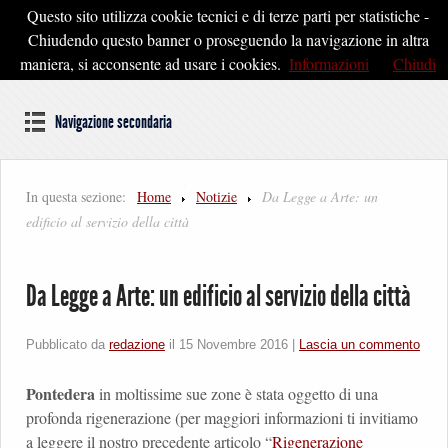
Questo sito utilizza cookie tecnici e di terze parti per statistiche -
Pontedera2020
Chiudendo questo banner o proseguendo la navigazione in altra
maniera, si acconsente ad usare i cookies.
Informazioni
Chiudi
Dal cuore della Toscana un'idea di Futuro
Navigazione secondaria
In questa sezione:
Home
Notizie
Da Legge a Arte: un
edificio al servizio della città
Da Legge a Arte: un edificio al servizio della città
Pubblicato da
redazione
il
15 Novembre 2016
|
Lascia un commento
Pontedera
in moltissime sue zone è stata oggetto di una
profonda rigenerazione (per maggiori informazioni ti invitiamo
a leggere il nostro precedente articolo “
Rigenerazione