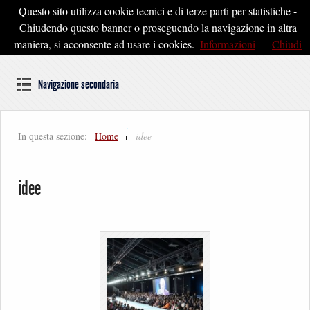
Questo sito utilizza cookie tecnici e di terze parti per statistiche -
Pontedera2020
Chiudendo questo banner o proseguendo la navigazione in altra
maniera, si acconsente ad usare i cookies.
Informazioni
Chiudi
Dal cuore della Toscana un'idea di Futuro
Navigazione secondaria
In questa sezione:
Home
idee
idee