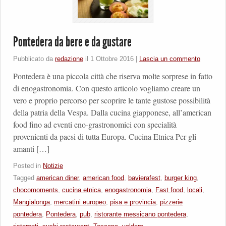
Pontedera da bere e da gustare
Pubblicato da
redazione
il
1 Ottobre 2016
|
Lascia un commento
Pontedera è una piccola città che riserva molte sorprese in fatto
di enogastronomia. Con questo articolo vogliamo creare un
vero e proprio percorso per scoprire le tante gustose possibilità
della patria della Vespa. Dalla cucina giapponese, all’american
food fino ad eventi eno-grastronomici con specialità
provenienti da paesi di tutta Europa. Cucina Etnica Per gli
amanti […]
Posted in
Notizie
Tagged
american diner
,
american food
,
bavierafest
,
burger king
,
chocomoments
,
cucina etnica
,
enogastronomia
,
Fast food
,
locali
,
Mangialonga
,
mercatini europeo
,
pisa e provincia
,
pizzerie
pontedera
,
Pontedera
,
pub
,
ristorante messicano pontedera
,