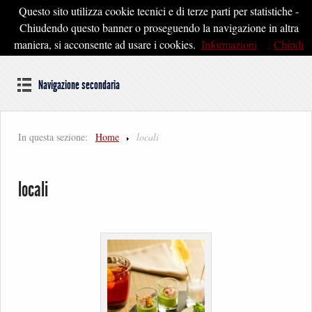
Questo sito utilizza cookie tecnici e di terze parti per statistiche -
Pontedera2020
Chiudendo questo banner o proseguendo la navigazione in altra
maniera, si acconsente ad usare i cookies.
Informazioni
Chiudi
Dal cuore della Toscana un'idea di Futuro
Navigazione secondaria
In questa sezione:
Home
locali
locali