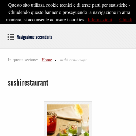
Questo sito utilizza cookie tecnici e di terze parti per statistiche -
Pontedera2020
Chiudendo questo banner o proseguendo la navigazione in altra
maniera, si acconsente ad usare i cookies.
Informazioni
Chiudi
Dal cuore della Toscana un'idea di Futuro
Navigazione secondaria
In questa sezione:
Home
sushi restaurant
sushi restaurant