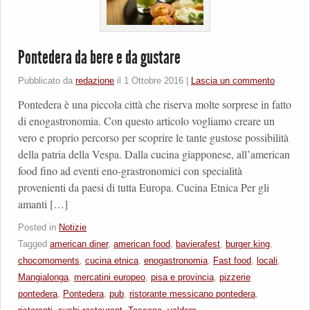
Pontedera da bere e da gustare
Pubblicato da
redazione
il
1 Ottobre 2016
|
Lascia un commento
Pontedera è una piccola città che riserva molte sorprese in fatto
di enogastronomia. Con questo articolo vogliamo creare un
vero e proprio percorso per scoprire le tante gustose possibilità
della patria della Vespa. Dalla cucina giapponese, all’american
food fino ad eventi eno-grastronomici con specialità
provenienti da paesi di tutta Europa. Cucina Etnica Per gli
amanti […]
Posted in
Notizie
Tagged
american diner
,
american food
,
bavierafest
,
burger king
,
chocomoments
,
cucina etnica
,
enogastronomia
,
Fast food
,
locali
,
Mangialonga
,
mercatini europeo
,
pisa e provincia
,
pizzerie
pontedera
,
Pontedera
,
pub
,
ristorante messicano pontedera
,