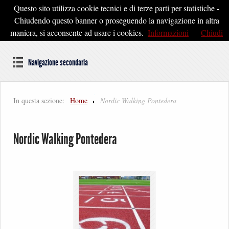
Questo sito utilizza cookie tecnici e di terze parti per statistiche -
Pontedera2020
Chiudendo questo banner o proseguendo la navigazione in altra
maniera, si acconsente ad usare i cookies.
Informazioni
Chiudi
Dal cuore della Toscana un'idea di Futuro
Navigazione secondaria
In questa sezione:
Home
Nordic Walking Pontedera
Nordic Walking Pontedera