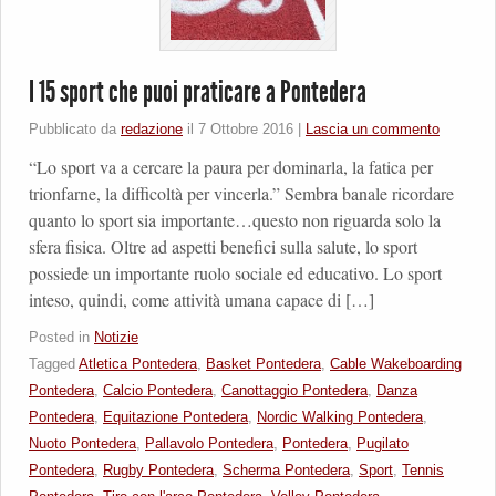
I 15 sport che puoi praticare a Pontedera
Pubblicato da
redazione
il
7 Ottobre 2016
|
Lascia un commento
“Lo sport va a cercare la paura per dominarla, la fatica per
trionfarne, la difficoltà per vincerla.” Sembra banale ricordare
quanto lo sport sia importante…questo non riguarda solo la
sfera fisica. Oltre ad aspetti benefici sulla salute, lo sport
possiede un importante ruolo sociale ed educativo. Lo sport
inteso, quindi, come attività umana capace di […]
Posted in
Notizie
Tagged
Atletica Pontedera
,
Basket Pontedera
,
Cable Wakeboarding
Pontedera
,
Calcio Pontedera
,
Canottaggio Pontedera
,
Danza
Pontedera
,
Equitazione Pontedera
,
Nordic Walking Pontedera
,
Nuoto Pontedera
,
Pallavolo Pontedera
,
Pontedera
,
Pugilato
Pontedera
,
Rugby Pontedera
,
Scherma Pontedera
,
Sport
,
Tennis