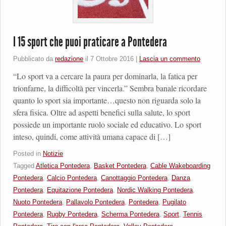
I 15 sport che puoi praticare a Pontedera
Pubblicato da
redazione
il
7 Ottobre 2016
|
Lascia un commento
“Lo sport va a cercare la paura per dominarla, la fatica per
trionfarne, la difficoltà per vincerla.” Sembra banale ricordare
quanto lo sport sia importante…questo non riguarda solo la
sfera fisica. Oltre ad aspetti benefici sulla salute, lo sport
possiede un importante ruolo sociale ed educativo. Lo sport
inteso, quindi, come attività umana capace di […]
Posted in
Notizie
Tagged
Atletica Pontedera
,
Basket Pontedera
,
Cable Wakeboarding
Pontedera
,
Calcio Pontedera
,
Canottaggio Pontedera
,
Danza
Pontedera
,
Equitazione Pontedera
,
Nordic Walking Pontedera
,
Nuoto Pontedera
,
Pallavolo Pontedera
,
Pontedera
,
Pugilato
Pontedera
,
Rugby Pontedera
,
Scherma Pontedera
,
Sport
,
Tennis