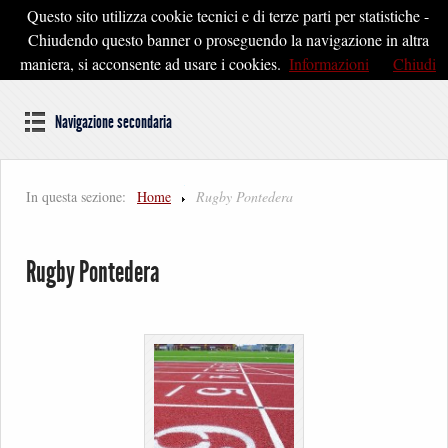
Questo sito utilizza cookie tecnici e di terze parti per statistiche -
Pontedera2020
Chiudendo questo banner o proseguendo la navigazione in altra
maniera, si acconsente ad usare i cookies.
Informazioni
Chiudi
Dal cuore della Toscana un'idea di Futuro
Navigazione secondaria
In questa sezione:
Home
Rugby Pontedera
Rugby Pontedera