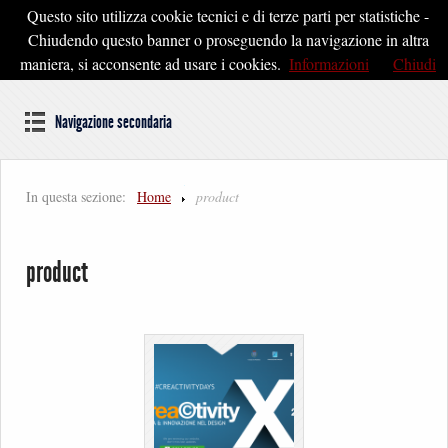
Questo sito utilizza cookie tecnici e di terze parti per statistiche -
Pontedera2020
Chiudendo questo banner o proseguendo la navigazione in altra
maniera, si acconsente ad usare i cookies.
Informazioni
Chiudi
Dal cuore della Toscana un'idea di Futuro
Navigazione secondaria
In questa sezione:
Home
product
product