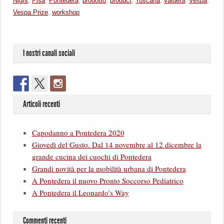
Night
,
Pisa
,
Pontedera
,
prodotto
,
product
,
Toscana
,
valdera
,
Vespa
,
Vespa Prize
,
workshop
I nostri canali sociali
Articoli recenti
Capodanno a Pontedera 2020
Giovedì del Gusto. Dal 14 novembre al 12 dicembre la
grande cucina dei cuochi di Pontedera
Grandi novità per la mobilità urbana di Pontedera
A Pontedera il nuovo Pronto Soccorso Pediatrico
A Pontedera il Leonardo’s Way
Commenti recenti