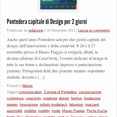
Pontedera capitale di Design per 2 giorni
Pubblicato da
redazione
il
16 Novembre 2015
|
Lascia un commento
Anche quest’anno Pontedera sarà per due giorni capitale del
design, dell’innovazione e della creatività. Il 26 e il 27
novembre presso il Museo Piaggio si svolgerà, difatti, la
decima edizione di Crea©tivity, l’evento dedicato al design in
tutte le sue forme e declinazioni (ingresso e partecipazione
gratuita). Protagonisti delle due giornate saranno soprattutto
studenti, docenti e […]
Posted in
Notizie
Tagged
communication
,
Comune di Pontedera
,
comunicazione
,
conferenza
,
creactivity
,
creatività
,
design
,
fashion
,
fondazione
piaggio
,
Innovazione
,
istituto modartech
,
laboratori
,
mazzanti
automobili
,
mobilità
,
mobility
,
moda
,
Museo Piaggio
,
Pecha Kucha