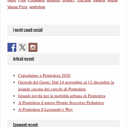
Night
,
Pisa
,
Pontedera
,
prodotto
,
product
,
Toscana
,
valdera
,
Vespa
,
Vespa Prize
,
workshop
I nostri canali sociali
Articoli recenti
Capodanno a Pontedera 2020
Giovedì del Gusto. Dal 14 novembre al 12 dicembre la
grande cucina dei cuochi di Pontedera
Grandi novità per la mobilità urbana di Pontedera
A Pontedera il nuovo Pronto Soccorso Pediatrico
A Pontedera il Leonardo’s Way
Commenti recenti