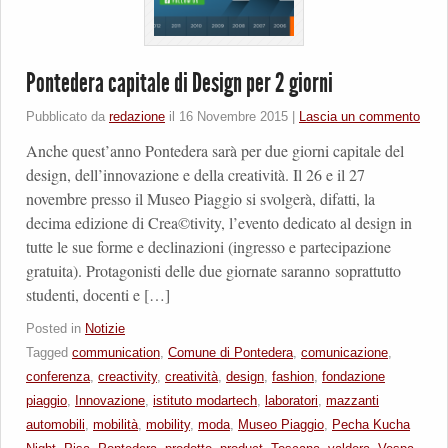
Pontedera capitale di Design per 2 giorni
Pubblicato da
redazione
il
16 Novembre 2015
|
Lascia un commento
Anche quest’anno Pontedera sarà per due giorni capitale del
design, dell’innovazione e della creatività. Il 26 e il 27
novembre presso il Museo Piaggio si svolgerà, difatti, la
decima edizione di Crea©tivity, l’evento dedicato al design in
tutte le sue forme e declinazioni (ingresso e partecipazione
gratuita). Protagonisti delle due giornate saranno soprattutto
studenti, docenti e […]
Posted in
Notizie
Tagged
communication
,
Comune di Pontedera
,
comunicazione
,
conferenza
,
creactivity
,
creatività
,
design
,
fashion
,
fondazione
piaggio
,
Innovazione
,
istituto modartech
,
laboratori
,
mazzanti
automobili
,
mobilità
,
mobility
,
moda
,
Museo Piaggio
,
Pecha Kucha