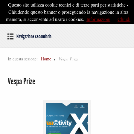
Questo sito utilizza cookie tecnici e di terze parti per statistiche -
Pontedera2020
Chiudendo questo banner o proseguendo la navigazione in altra
maniera, si acconsente ad usare i cookies.
Informazioni
Chiudi
Dal cuore della Toscana un'idea di Futuro
Navigazione secondaria
In questa sezione:
Home
Vespa Prize
Vespa Prize