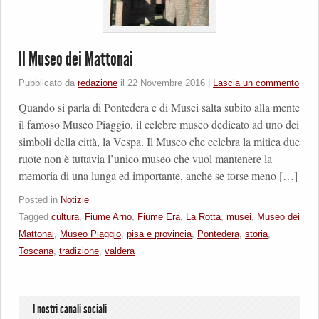
Il Museo dei Mattonai
Pubblicato da
redazione
il
22 Novembre 2016
|
Lascia un commento
Quando si parla di Pontedera e di Musei salta subito alla mente
il famoso Museo Piaggio, il celebre museo dedicato ad uno dei
simboli della città, la Vespa. Il Museo che celebra la mitica due
ruote non è tuttavia l’unico museo che vuol mantenere la
memoria di una lunga ed importante, anche se forse meno […]
Posted in
Notizie
Tagged
cultura
,
Fiume Arno
,
Fiume Era
,
La Rotta
,
musei
,
Museo dei
Mattonai
,
Museo Piaggio
,
pisa e provincia
,
Pontedera
,
storia
,
Toscana
,
tradizione
,
valdera
I nostri canali sociali