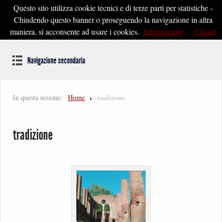
Questo sito utilizza cookie tecnici e di terze parti per statistiche -
Pontedera2020
Chiudendo questo banner o proseguendo la navigazione in altra
maniera, si acconsente ad usare i cookies.
Informazioni
Chiudi
Dal cuore della Toscana un'idea di Futuro
Navigazione secondaria
In questa sezione:
Home
tradizione
tradizione