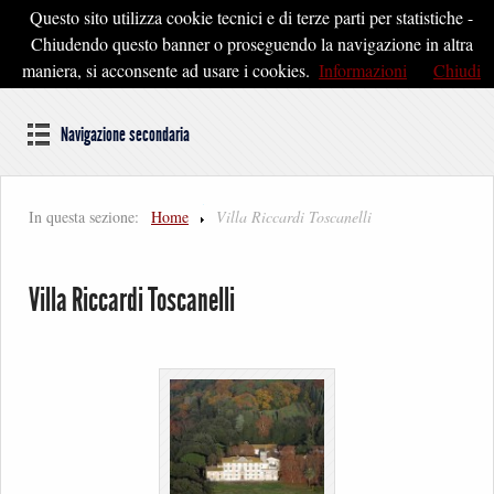
Questo sito utilizza cookie tecnici e di terze parti per statistiche -
Pontedera2020
Chiudendo questo banner o proseguendo la navigazione in altra
maniera, si acconsente ad usare i cookies.
Informazioni
Chiudi
Dal cuore della Toscana un'idea di Futuro
Navigazione secondaria
In questa sezione:
Home
Villa Riccardi Toscanelli
Villa Riccardi Toscanelli