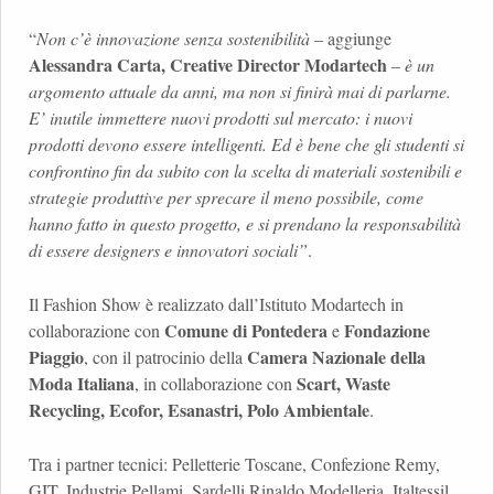
“
Non c’è innovazione senza sostenibilità
– aggiunge
Alessandra Carta, Creative Director Modartech
–
è un
argomento attuale da anni, ma non si finirà mai di parlarne.
E’ inutile immettere nuovi prodotti sul mercato: i nuovi
prodotti devono essere intelligenti. Ed è bene che gli studenti si
confrontino fin da subito con la scelta di materiali sostenibili e
strategie produttive per sprecare il meno possibile, come
hanno fatto in questo progetto, e si prendano la responsabilità
di essere designers e innovatori sociali”
.
Il Fashion Show è realizzato dall’Istituto Modartech in
Comune di Pontedera
Fondazione
collaborazione con
e
Piaggio
Camera Nazionale della
, con il patrocinio della
Moda Italiana
Scart, Waste
, in collaborazione con
Recycling, Ecofor, Esanastri, Polo Ambientale
.
Tra i partner tecnici: Pelletterie Toscane, Confezione Remy,
GIT, Industrie Pellami, Sardelli Rinaldo Modelleria, Italtessil,