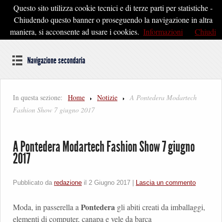
Questo sito utilizza cookie tecnici e di terze parti per statistiche -
Pontedera2020
Chiudendo questo banner o proseguendo la navigazione in altra
maniera, si acconsente ad usare i cookies.
Informazioni
Chiudi
Dal cuore della Toscana un'idea di Futuro
Navigazione secondaria
In questa sezione:
Home
Notizie
A Pontedera Modartech
Fashion Show 7 giugno 2017
A Pontedera Modartech Fashion Show 7 giugno
2017
Pubblicato da
redazione
il
2 Giugno 2017
|
Lascia un commento
Pontedera
Moda, in passerella a
gli abiti creati da imballaggi,
elementi di computer, canapa e vele da barca