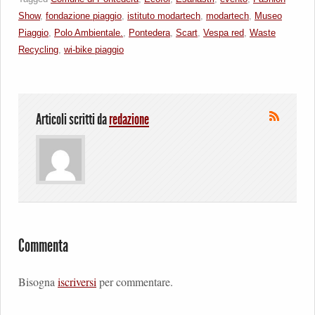
Show
,
fondazione piaggio
,
istituto modartech
,
modartech
,
Museo
Piaggio
,
Polo Ambientale.
,
Pontedera
,
Scart
,
Vespa red
,
Waste
Recycling
,
wi-bike piaggio
Articoli scritti da
redazione
Commenta
Bisogna
iscriversi
per commentare.