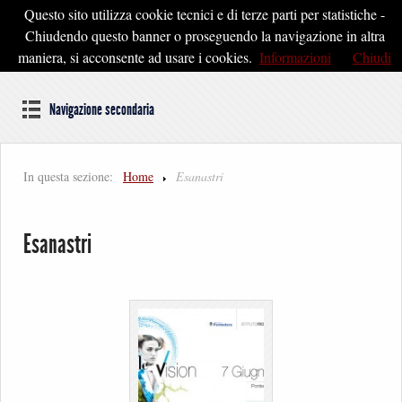
Questo sito utilizza cookie tecnici e di terze parti per statistiche -
Pontedera2020
Chiudendo questo banner o proseguendo la navigazione in altra
maniera, si acconsente ad usare i cookies.
Informazioni
Chiudi
Dal cuore della Toscana un'idea di Futuro
Navigazione secondaria
In questa sezione:
Home
Esanastri
Esanastri