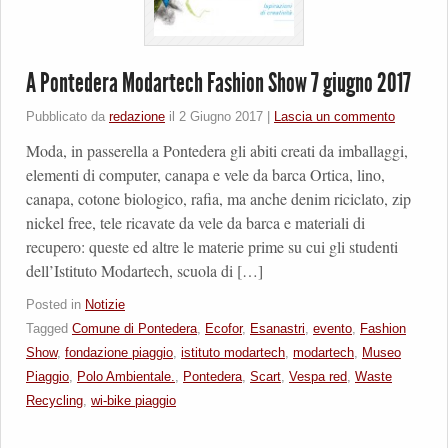
A Pontedera Modartech Fashion Show 7 giugno 2017
Pubblicato da
redazione
il
2 Giugno 2017
|
Lascia un commento
Moda, in passerella a Pontedera gli abiti creati da imballaggi,
elementi di computer, canapa e vele da barca Ortica, lino,
canapa, cotone biologico, rafia, ma anche denim riciclato, zip
nickel free, tele ricavate da vele da barca e materiali di
recupero: queste ed altre le materie prime su cui gli studenti
dell’Istituto Modartech, scuola di […]
Posted in
Notizie
Tagged
Comune di Pontedera
,
Ecofor
,
Esanastri
,
evento
,
Fashion
Show
,
fondazione piaggio
,
istituto modartech
,
modartech
,
Museo
Piaggio
,
Polo Ambientale.
,
Pontedera
,
Scart
,
Vespa red
,
Waste
Recycling
,
wi-bike piaggio