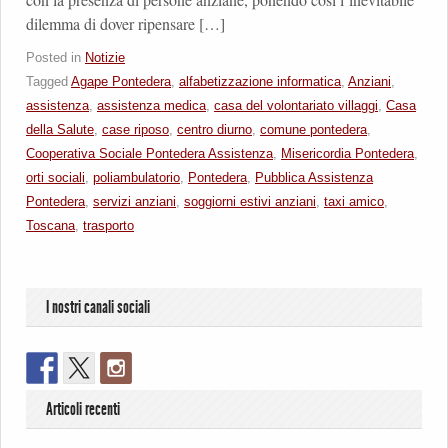
dilemma di dover ripensare […]
Posted in
Notizie
Tagged
Agape Pontedera
,
alfabetizzazione informatica
,
Anziani
,
assistenza
,
assistenza medica
,
casa del volontariato villaggi
,
Casa
della Salute
,
case riposo
,
centro diurno
,
comune pontedera
,
Cooperativa Sociale Pontedera Assistenza
,
Misericordia Pontedera
,
orti sociali
,
poliambulatorio
,
Pontedera
,
Pubblica Assistenza
Pontedera
,
servizi anziani
,
soggiorni estivi anziani
,
taxi amico
,
Toscana
,
trasporto
I nostri canali sociali
Articoli recenti