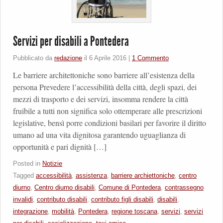
Servizi per disabili a Pontedera
Pubblicato da
redazione
il
6 Aprile 2016
|
1 Commento
Le barriere architettoniche sono barriere all’esistenza della
persona Prevedere l’accessibilità della città, degli spazi, dei
mezzi di trasporto e dei servizi, insomma rendere la città
fruibile a tutti non significa solo ottemperare alle prescrizioni
legislative, bensì porre condizioni basilari per favorire il diritto
umano ad una vita dignitosa garantendo uguaglianza di
opportunità e pari dignità […]
Posted in
Notizie
Tagged
accessibilità
,
assistenza
,
barriere archiettoniche
,
centro
diurno
,
Centro diurno disabili
,
Comune di Pontedera
,
contrassegno
invalidi
,
contributo disabili
,
contributo figli disabili
,
disabili
,
integrazione
,
mobilità
,
Pontedera
,
regione toscana
,
servizi
,
servizi