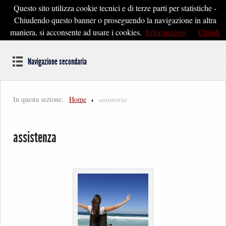
Questo sito utilizza cookie tecnici e di terze parti per statistiche -
Pontedera2020
Chiudendo questo banner o proseguendo la navigazione in altra
maniera, si acconsente ad usare i cookies.
Informazioni
Chiudi
Dal cuore della Toscana un'idea di Futuro
Navigazione secondaria
In questa sezione:
Home
assistenza
assistenza