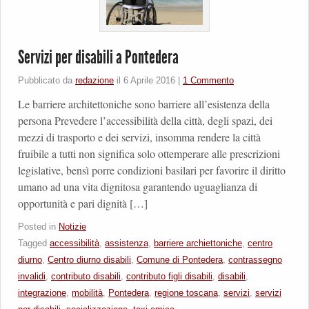
Servizi per disabili a Pontedera
Pubblicato da
redazione
il
6 Aprile 2016
|
1 Commento
Le barriere architettoniche sono barriere all’esistenza della
persona Prevedere l’accessibilità della città, degli spazi, dei
mezzi di trasporto e dei servizi, insomma rendere la città
fruibile a tutti non significa solo ottemperare alle prescrizioni
legislative, bensì porre condizioni basilari per favorire il diritto
umano ad una vita dignitosa garantendo uguaglianza di
opportunità e pari dignità […]
Posted in
Notizie
Tagged
accessibilità
,
assistenza
,
barriere archiettoniche
,
centro
diurno
,
Centro diurno disabili
,
Comune di Pontedera
,
contrassegno
invalidi
,
contributo disabili
,
contributo figli disabili
,
disabili
,
integrazione
,
mobilità
,
Pontedera
,
regione toscana
,
servizi
,
servizi