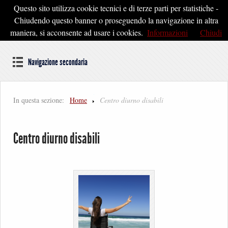
Questo sito utilizza cookie tecnici e di terze parti per statistiche -
Pontedera2020
Chiudendo questo banner o proseguendo la navigazione in altra
maniera, si acconsente ad usare i cookies.
Informazioni
Chiudi
Dal cuore della Toscana un'idea di Futuro
Navigazione secondaria
In questa sezione:
Home
Centro diurno disabili
Centro diurno disabili